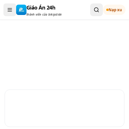
Bỏ qua đến nội dung
Giáo Án 24h
Nạp xu
thành viên của bikipslide