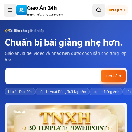
Bỏ qua đến nội dung
Giáo Án 24h
Nạp xu
thành viên của bikipslide
Tài liệu cho giờ lên lớp
Chuẩn bị bài giảng nhẹ hơn.
Giáo án, slide, video và nhạc nền được chọn sẵn cho từng lớp
học.
Tìm kiếm
Lớp
1
·
Đạo Đức
Lớp
1
·
Hoạt Động Trải Nghiệm
Lớp
1
·
Tiếng Anh
Lớ
Giáo án