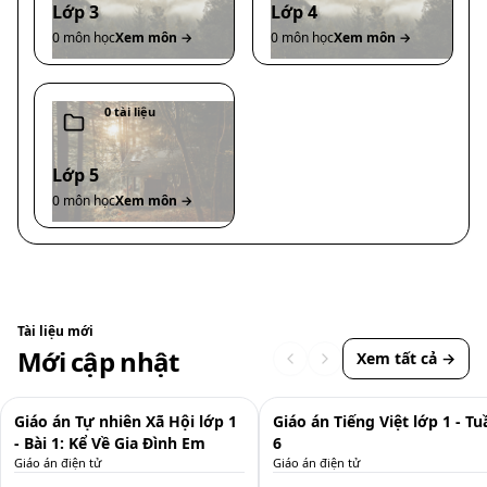
Lớp 3
Lớp 4
0
môn học
Xem môn →
0
môn học
Xem môn →
0
tài liệu
Lớp 5
0
môn học
Xem môn →
Tài liệu mới
Mới cập nhật
Xem tất cả →
Giáo án
Giáo 
Giáo án Tự nhiên Xã Hội lớp 1
Giáo án Tiếng Việt lớp 1 - Tu
- Bài 1: Kể Về Gia Đình Em
6
Giáo án điện tử
Giáo án điện tử