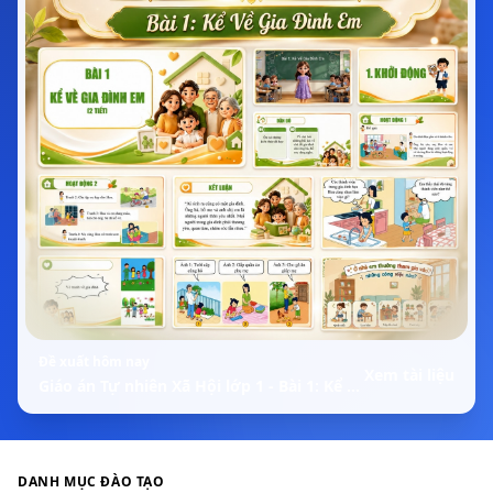
Đề xuất hôm nay
Xem tài liệu
Giáo án Tự nhiên Xã Hội lớp 1 - Bài 1: Kể Về Gia Đình Em
DANH MỤC ĐÀO TẠO