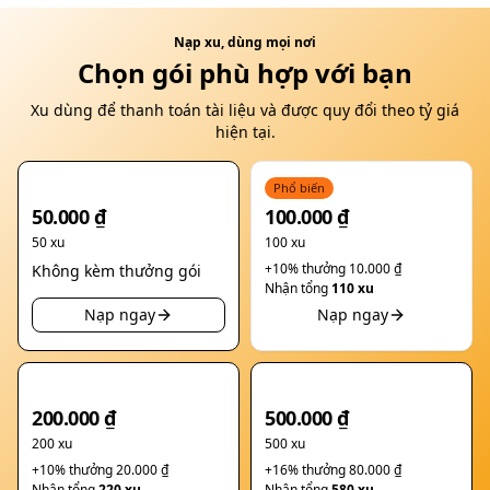
Nạp xu, dùng mọi nơi
Chọn gói phù hợp với bạn
Xu dùng để thanh toán tài liệu và được quy đổi theo tỷ giá
hiện tại.
Phổ biến
50.000 ₫
100.000 ₫
50 xu
100 xu
+
10
%
thưởng
10.000 ₫
Không kèm thưởng gói
Nhận tổng
110 xu
Nạp ngay
Nạp ngay
200.000 ₫
500.000 ₫
200 xu
500 xu
+
10
%
thưởng
20.000 ₫
+
16
%
thưởng
80.000 ₫
Nhận tổng
220 xu
Nhận tổng
580 xu