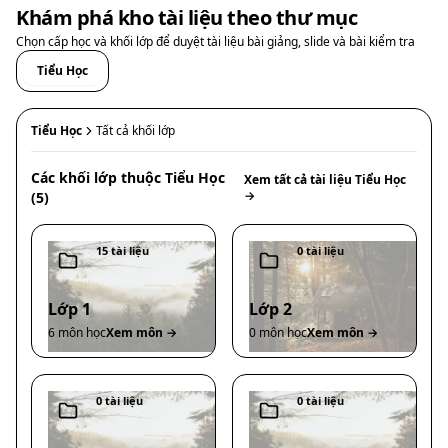
Khám phá kho tài liệu theo thư mục
Chọn cấp học và khối lớp để duyệt tài liệu bài giảng, slide và bài kiểm tra
Tiểu Học
Tiểu Học
Tất cả khối lớp
Các khối lớp thuộc
Tiểu Học
Xem tất cả tài liệu
Tiểu Học
→
(
5
)
15
tài liệu
0
tài liệu
Lớp 1
Lớp 2
6
môn học
Xem môn →
0
môn học
Xem môn →
0
tài liệu
0
tài liệu