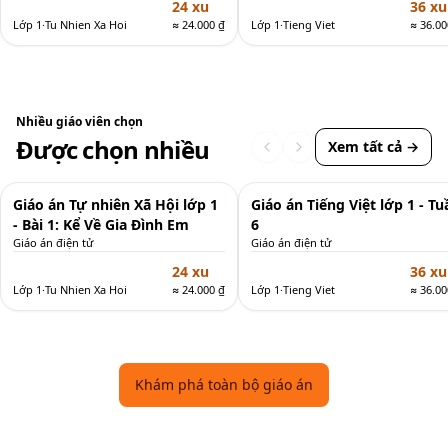
24 xu
36 xu
Lớp 1
·
Tu Nhien Xa Hoi
≈
24.000 ₫
Lớp 1
·
Tieng Viet
≈
36.00
Nhiều giáo viên chọn
Được chọn nhiều
Xem tất cả →
Giáo án
Giáo 
Giáo án Tự nhiên Xã Hội lớp 1
Giáo án Tiếng Việt lớp 1 - Tu
Mới
Mới
- Bài 1: Kể Về Gia Đình Em
6
Giáo án điện tử
Giáo án điện tử
24 xu
36 xu
Lớp 1
·
Tu Nhien Xa Hoi
≈
24.000 ₫
Lớp 1
·
Tieng Viet
≈
36.00
Khám phá toàn bộ giáo án