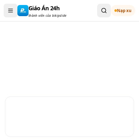
Bỏ qua đến nội dung
Giáo Án 24h
Nạp xu
thành viên của bikipslide